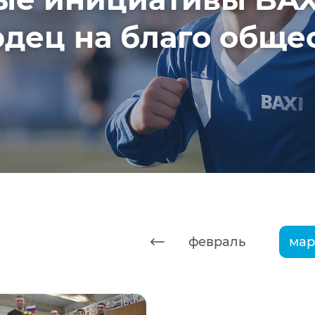
дец на благо обще
январь
февраль
мар