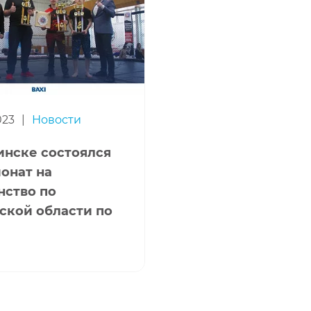
023
|
Новости
инске состоялcя
онат на
нство по
ской области по