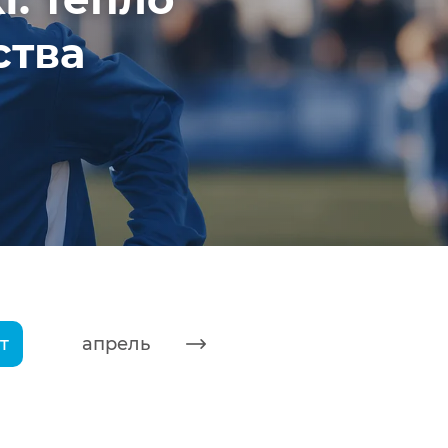
ства
т
апрель
май
июнь