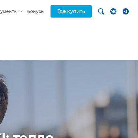
Где купить
кументы
Бонусы
: тепло