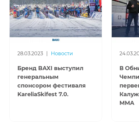
28.03.2023
|
Новости
24.03.2
Бренд BAXI выступил
В Обн
генеральным
Чемпи
спонсором фестиваля
перве
KareliaSkifest 7.0.
Калуж
MMA