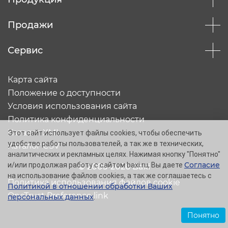
Продажи
Сервис
Карта сайта
Положение о доступности
Условия использования сайта
Политика конфиденциальности
Каталог XML
Этот сайт использует файлы cookies, чтобы обеспечить
удобство работы пользователей, а так же в технических,
Каталог CSV
аналитических и рекламных целях. Нажимая кнопку "Понятно"
Согласие
и/или продолжая работу с сайтом baxi.ru, Вы даете
© 2005-2026 Baxi
на использование файлов cookies, а так же соглашаетесь с
Политика использования файлов cookie
Политикой в отношении обработки Ваших
OneTrust Preference link
персональных данных
.
Понятно