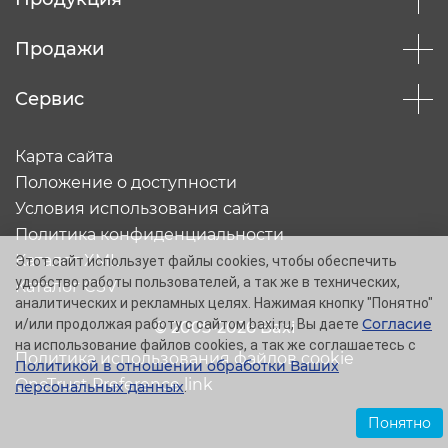
Продажи
Сервис
Карта сайта
Положение о доступности
Условия использования сайта
Политика конфиденциальности
Каталог XML
Этот сайт использует файлы cookies, чтобы обеспечить
удобство работы пользователей, а так же в технических,
Каталог CSV
аналитических и рекламных целях. Нажимая кнопку "Понятно"
Согласие
и/или продолжая работу с сайтом baxi.ru, Вы даете
© 2005-2026 Baxi
на использование файлов cookies, а так же соглашаетесь с
Политика использования файлов cookie
Политикой в отношении обработки Ваших
OneTrust Preference link
персональных данных
.
Понятно