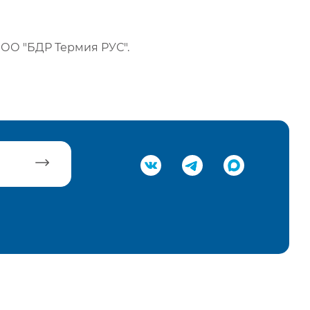
ОО "БДР Термия РУС".