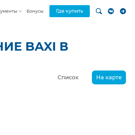
Где купить
кументы
Бонусы
ИЕ BAXI В
Список
На карте