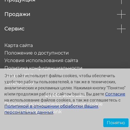
Продажи
Сервис
Карта сайта
Положение о доступности
Условия использования сайта
Политика конфиденциальности
Каталог XML
Этот сайт использует файлы cookies, чтобы обеспечить
удобство работы пользователей, а так же в технических,
Каталог CSV
аналитических и рекламных целях. Нажимая кнопку "Понятно"
Согласие
и/или продолжая работу с сайтом baxi.ru, Вы даете
© 2005-2026 Baxi
на использование файлов cookies, а так же соглашаетесь с
Политика использования файлов cookie
Политикой в отношении обработки Ваших
OneTrust Preference link
персональных данных
.
Понятно