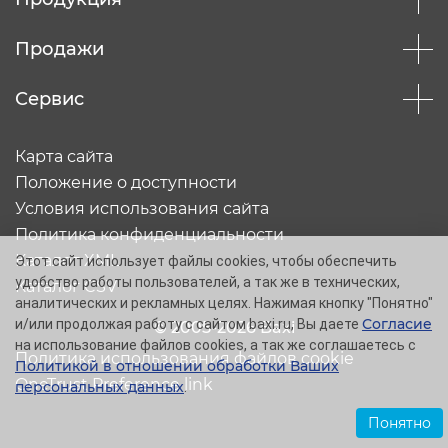
Продажи
Сервис
Карта сайта
Положение о доступности
Условия использования сайта
Политика конфиденциальности
Каталог XML
Этот сайт использует файлы cookies, чтобы обеспечить
удобство работы пользователей, а так же в технических,
Каталог CSV
аналитических и рекламных целях. Нажимая кнопку "Понятно"
Согласие
и/или продолжая работу с сайтом baxi.ru, Вы даете
© 2005-2026 Baxi
на использование файлов cookies, а так же соглашаетесь с
Политика использования файлов cookie
Политикой в отношении обработки Ваших
OneTrust Preference link
персональных данных
.
Понятно