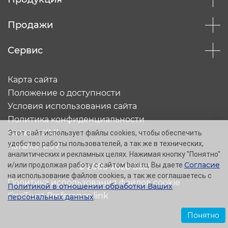
Продажи
Сервис
Карта сайта
Положение о доступности
Условия использования сайта
Политика конфиденциальности
Каталог XML
Этот сайт использует файлы cookies, чтобы обеспечить
удобство работы пользователей, а так же в технических,
Каталог CSV
аналитических и рекламных целях. Нажимая кнопку "Понятно"
Согласие
и/или продолжая работу с сайтом baxi.ru, Вы даете
© 2005-2026 Baxi
на использование файлов cookies, а так же соглашаетесь с
Политика использования файлов cookie
Политикой в отношении обработки Ваших
OneTrust Preference link
персональных данных
.
Понятно