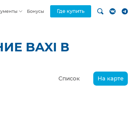
Где купить
кументы
Бонусы
ИЕ BAXI В
Список
На карте