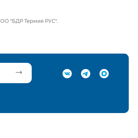
ОО "БДР Термия РУС".