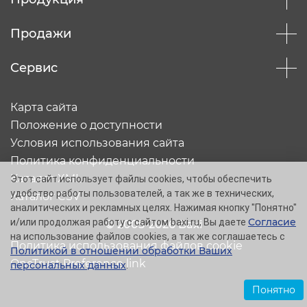
Продажи
Сервис
Карта сайта
Положение о доступности
Условия использования сайта
Политика конфиденциальности
Каталог XML
Этот сайт использует файлы cookies, чтобы обеспечить
удобство работы пользователей, а так же в технических,
Каталог CSV
аналитических и рекламных целях. Нажимая кнопку "Понятно"
Согласие
и/или продолжая работу с сайтом baxi.ru, Вы даете
© 2005-2026 Baxi
на использование файлов cookies, а так же соглашаетесь с
Политика использования файлов cookie
Политикой в отношении обработки Ваших
OneTrust Preference link
персональных данных
.
Понятно