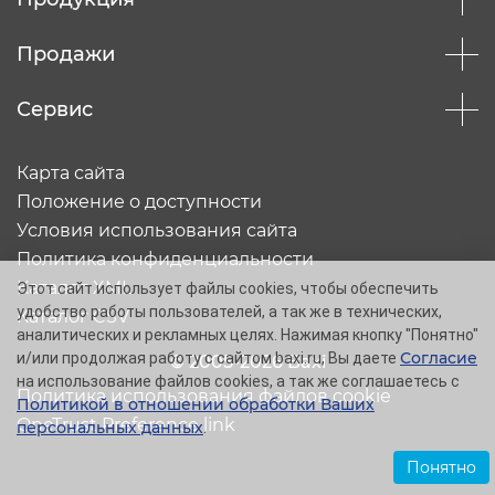
Продажи
Сервис
Карта сайта
Положение о доступности
Условия использования сайта
Политика конфиденциальности
Каталог XML
Этот сайт использует файлы cookies, чтобы обеспечить
удобство работы пользователей, а так же в технических,
Каталог CSV
аналитических и рекламных целях. Нажимая кнопку "Понятно"
Согласие
и/или продолжая работу с сайтом baxi.ru, Вы даете
© 2005-2026 Baxi
на использование файлов cookies, а так же соглашаетесь с
Политика использования файлов cookie
Политикой в отношении обработки Ваших
OneTrust Preference link
персональных данных
.
Понятно