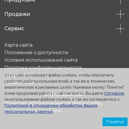
Продажи
Сервис
Карта сайта
Положение о доступности
Условия использования сайта
Политика конфиденциальности
Каталог XML
Этот сайт использует файлы cookies, чтобы обеспечить
удобство работы пользователей, а так же в технических,
Каталог CSV
аналитических и рекламных целях. Нажимая кнопку "Понятно"
Согласие
и/или продолжая работу с сайтом baxi.ru, Вы даете
© 2005-2026 Baxi
на использование файлов cookies, а так же соглашаетесь с
Политика использования файлов cookie
Политикой в отношении обработки Ваших
OneTrust Preference link
персональных данных
.
Понятно