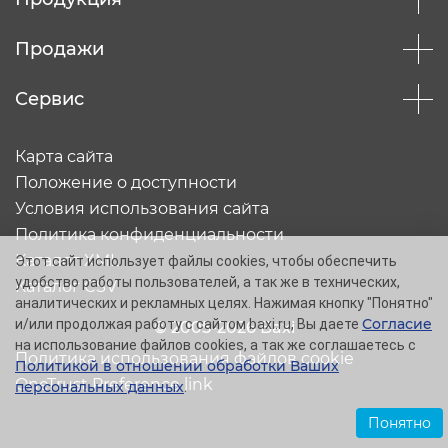
Продажи
Сервис
Карта сайта
Положение о доступности
Условия использования сайта
Политика конфиденциальности
Каталог XML
Этот сайт использует файлы cookies, чтобы обеспечить
удобство работы пользователей, а так же в технических,
Каталог CSV
аналитических и рекламных целях. Нажимая кнопку "Понятно"
Согласие
и/или продолжая работу с сайтом baxi.ru, Вы даете
© 2005-2026 Baxi
на использование файлов cookies, а так же соглашаетесь с
Политика использования файлов cookie
Политикой в отношении обработки Ваших
OneTrust Preference link
персональных данных
.
Понятно