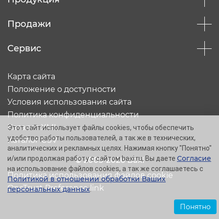
Продажи
Сервис
Карта сайта
Положение о доступности
Условия использования сайта
Политика конфиденциальности
Каталог XML
Этот сайт использует файлы cookies, чтобы обеспечить
удобство работы пользователей, а так же в технических,
Каталог CSV
аналитических и рекламных целях. Нажимая кнопку "Понятно"
Согласие
и/или продолжая работу с сайтом baxi.ru, Вы даете
© 2005-2026 Baxi
на использование файлов cookies, а так же соглашаетесь с
Политика использования файлов cookie
Политикой в отношении обработки Ваших
OneTrust Preference link
персональных данных
.
Понятно