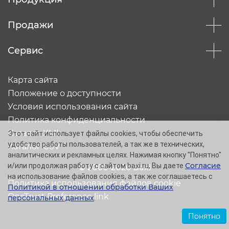
Продажи
Сервис
Карта сайта
Положение о доступности
Условия использования сайта
Политика конфиденциальности
Каталог XML
Этот сайт использует файлы cookies, чтобы обеспечить
удобство работы пользователей, а так же в технических,
Каталог CSV
аналитических и рекламных целях. Нажимая кнопку "Понятно"
Согласие
и/или продолжая работу с сайтом baxi.ru, Вы даете
© 2005-2026 Baxi
на использование файлов cookies, а так же соглашаетесь с
Политика использования файлов cookie
Политикой в отношении обработки Ваших
OneTrust Preference link
персональных данных
.
Понятно