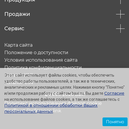
Продажи
Сервис
Карта сайта
Положение о доступности
Условия использования сайта
Политика конфиденциальности
Каталог XML
Этот сайт использует файлы cookies, чтобы обеспечить
удобство работы пользователей, а так же в технических,
Каталог CSV
аналитических и рекламных целях. Нажимая кнопку "Понятно"
Согласие
и/или продолжая работу с сайтом baxi.ru, Вы даете
© 2005-2026 Baxi
на использование файлов cookies, а так же соглашаетесь с
Политика использования файлов cookie
Политикой в отношении обработки Ваших
OneTrust Preference link
персональных данных
.
Понятно