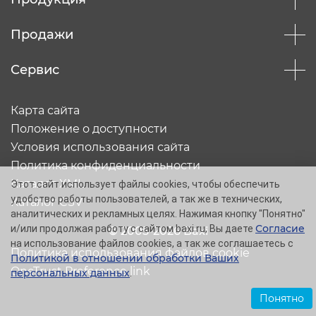
Продажи
Сервис
Карта сайта
Положение о доступности
Условия использования сайта
Политика конфиденциальности
Каталог XML
Этот сайт использует файлы cookies, чтобы обеспечить
удобство работы пользователей, а так же в технических,
Каталог CSV
аналитических и рекламных целях. Нажимая кнопку "Понятно"
Согласие
и/или продолжая работу с сайтом baxi.ru, Вы даете
© 2005-2026 Baxi
на использование файлов cookies, а так же соглашаетесь с
Политика использования файлов cookie
Политикой в отношении обработки Ваших
OneTrust Preference link
персональных данных
.
Понятно