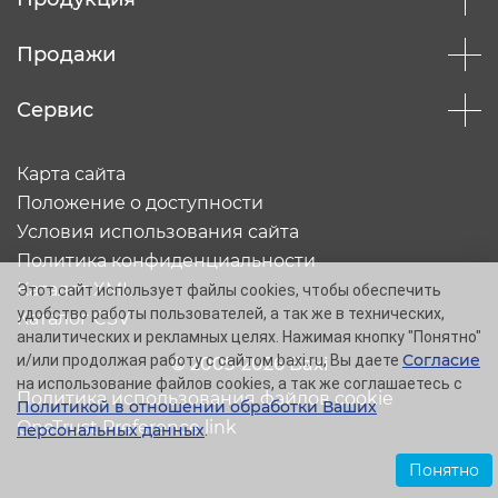
Продажи
Сервис
Карта сайта
Положение о доступности
Условия использования сайта
Политика конфиденциальности
Каталог XML
Этот сайт использует файлы cookies, чтобы обеспечить
удобство работы пользователей, а так же в технических,
Каталог CSV
аналитических и рекламных целях. Нажимая кнопку "Понятно"
Согласие
и/или продолжая работу с сайтом baxi.ru, Вы даете
© 2005-2026 Baxi
на использование файлов cookies, а так же соглашаетесь с
Политика использования файлов cookie
Политикой в отношении обработки Ваших
OneTrust Preference link
персональных данных
.
Понятно