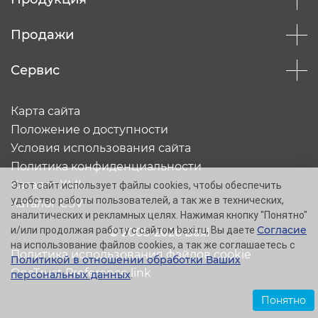
Продажи
Сервис
Карта сайта
Положение о доступности
Условия использования сайта
Политика конфиденциальности
Каталог XML
Этот сайт использует файлы cookies, чтобы обеспечить
удобство работы пользователей, а так же в технических,
Каталог CSV
аналитических и рекламных целях. Нажимая кнопку "Понятно"
Согласие
и/или продолжая работу с сайтом baxi.ru, Вы даете
© 2005-2026 Baxi
на использование файлов cookies, а так же соглашаетесь с
Политика использования файлов cookie
Политикой в отношении обработки Ваших
OneTrust Preference link
персональных данных
.
Понятно