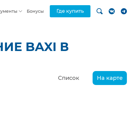
Где купить
кументы
Бонусы
ИЕ BAXI В
Список
На карте