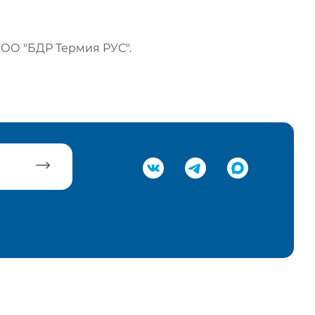
ОО "БДР Термия РУС".