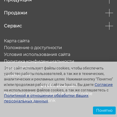
Продажи
Сервис
Карта сайта
Положение о доступности
Условия использования сайта
Политика конфиденциальности
Каталог XML
Этот сайт использует файлы cookies, чтобы обеспечить
удобство работы пользователей, а так же в технических,
Каталог CSV
аналитических и рекламных целях. Нажимая кнопку "Понятно"
Согласие
и/или продолжая работу с сайтом baxi.ru, Вы даете
© 2005-2026 Baxi
на использование файлов cookies, а так же соглашаетесь с
Политика использования файлов cookie
Политикой в отношении обработки Ваших
OneTrust Preference link
персональных данных
.
Понятно