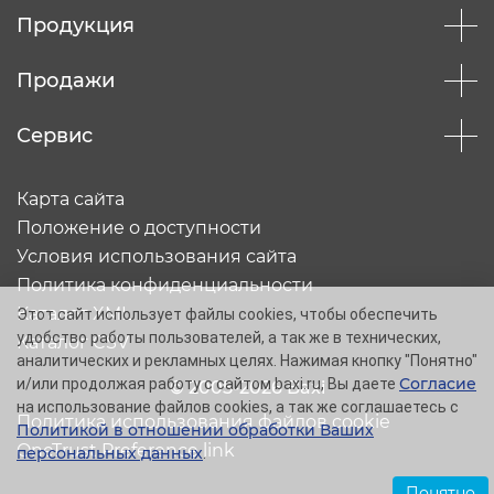
Продукция
Продажи
Сервис
Карта сайта
Положение о доступности
Условия использования сайта
Политика конфиденциальности
Каталог XML
Этот сайт использует файлы cookies, чтобы обеспечить
удобство работы пользователей, а так же в технических,
Каталог CSV
аналитических и рекламных целях. Нажимая кнопку "Понятно"
Согласие
и/или продолжая работу с сайтом baxi.ru, Вы даете
© 2005-2026 Baxi
на использование файлов cookies, а так же соглашаетесь с
Политика использования файлов cookie
Политикой в отношении обработки Ваших
OneTrust Preference link
персональных данных
.
Понятно