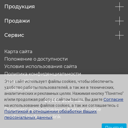
Продукция
Продажи
Сервис
Карта сайта
Положение о доступности
Условия использования сайта
Политика конфиденциальности
Каталог XML
Этот сайт использует файлы cookies, чтобы обеспечить
удобство работы пользователей, а так же в технических,
Каталог CSV
аналитических и рекламных целях. Нажимая кнопку "Понятно"
Согласие
и/или продолжая работу с сайтом baxi.ru, Вы даете
© 2005-2026 Baxi
на использование файлов cookies, а так же соглашаетесь с
Политика использования файлов cookie
Политикой в отношении обработки Ваших
OneTrust Preference link
персональных данных
.
Понятно