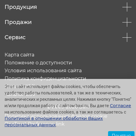
Продукция
Продажи
Сервис
Карта сайта
Положение о доступности
Условия использования сайта
Политика конфиденциальности
Каталог XML
Этот сайт использует файлы cookies, чтобы обеспечить
удобство работы пользователей, а так же в технических,
Каталог CSV
аналитических и рекламных целях. Нажимая кнопку "Понятно"
Согласие
и/или продолжая работу с сайтом baxi.ru, Вы даете
© 2005-2026 Baxi
на использование файлов cookies, а так же соглашаетесь с
Политика использования файлов cookie
Политикой в отношении обработки Ваших
OneTrust Preference link
персональных данных
.
Понятно