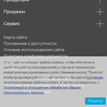
Продажи
Сервис
Карта сайта
Положение о доступности
Условия использования сайта
Политика конфиденциальности
Каталог XML
Этот сайт использует файлы cookies, чтобы обеспечить
удобство работы пользователей, а так же в технических,
Каталог CSV
аналитических и рекламных целях. Нажимая кнопку "Понятно"
Согласие
и/или продолжая работу с сайтом baxi.ru, Вы даете
© 2005-2026 Baxi
на использование файлов cookies, а так же соглашаетесь с
Политика использования файлов cookie
Политикой в отношении обработки Ваших
OneTrust Preference link
персональных данных
.
Понятно