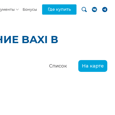
Где купить
кументы
Бонусы
ИЕ BAXI В
Список
На карте