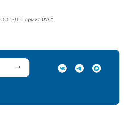
ОО "БДР Термия РУС".