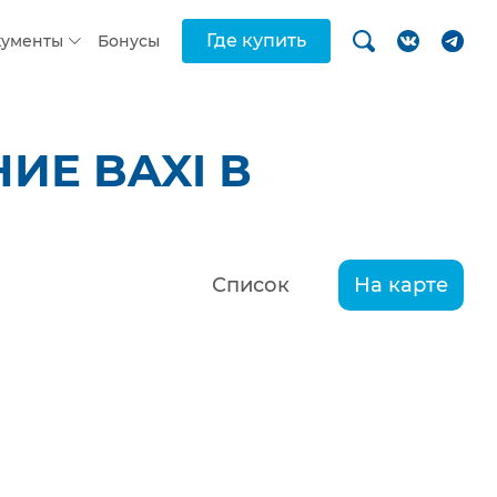
Где купить
кументы
Бонусы
ИЕ BAXI В
Список
На карте