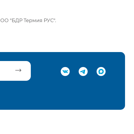
ОО "БДР Термия РУС".