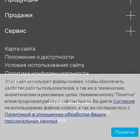
Продажи
Сервис
Карта сайта
Положение о доступности
Условия использования сайта
Политика конфиденциальности
Каталог XML
Этот сайт использует файлы cookies, чтобы обеспечить
удобство работы пользователей, а так же в технических,
Каталог CSV
аналитических и рекламных целях. Нажимая кнопку "Понятно"
Согласие
и/или продолжая работу с сайтом baxi.ru, Вы даете
© 2005-2026 Baxi
на использование файлов cookies, а так же соглашаетесь с
Политика использования файлов cookie
Политикой в отношении обработки Ваших
OneTrust Preference link
персональных данных
.
Понятно