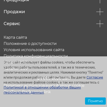
Продажи
Сервис
Карта сайта
Положение о доступности
Условия использования сайта
Политика конфиденциальности
Каталог XML
Этот сайт использует файлы cookies, чтобы обеспечить
удобство работы пользователей, а так же в технических,
Каталог CSV
аналитических и рекламных целях. Нажимая кнопку "Понятно"
Согласие
и/или продолжая работу с сайтом baxi.ru, Вы даете
© 2005-2026 Baxi
на использование файлов cookies, а так же соглашаетесь с
Политика использования файлов cookie
Политикой в отношении обработки Ваших
OneTrust Preference link
персональных данных
.
Понятно