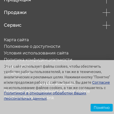
Продажи
Сервис
Карта сайта
Положение о доступности
Условия использования сайта
Политика конфиденциальности
Каталог XML
Этот сайт использует файлы cookies, чтобы обеспечить
удобство работы пользователей, а так же в технических,
Каталог CSV
аналитических и рекламных целях. Нажимая кнопку "Понятно"
Согласие
и/или продолжая работу с сайтом baxi.ru, Вы даете
© 2005-2026 Baxi
на использование файлов cookies, а так же соглашаетесь с
Политика использования файлов cookie
Политикой в отношении обработки Ваших
OneTrust Preference link
персональных данных
.
Понятно