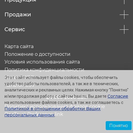
Продажи
Сервис
Карта сайта
Положение о доступности
Условия использования сайта
Политика конфиденциальности
Каталог XML
Этот сайт использует файлы cookies, чтобы обеспечить
удобство работы пользователей, а так же в технических,
Каталог CSV
аналитических и рекламных целях. Нажимая кнопку "Понятно"
Согласие
и/или продолжая работу с сайтом baxi.ru, Вы даете
© 2005-2026 Baxi
на использование файлов cookies, а так же соглашаетесь с
Политика использования файлов cookie
Политикой в отношении обработки Ваших
OneTrust Preference link
персональных данных
.
Понятно