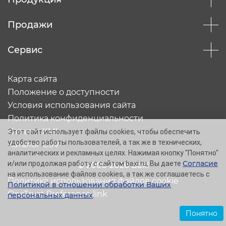
Продажи
Сервис
Карта сайта
Положение о доступности
Условия использования сайта
Политика конфиденциальности
Каталог XML
Этот сайт использует файлы cookies, чтобы обеспечить
удобство работы пользователей, а так же в технических,
Каталог CSV
аналитических и рекламных целях. Нажимая кнопку "Понятно"
Согласие
и/или продолжая работу с сайтом baxi.ru, Вы даете
© 2005-2026 Baxi
на использование файлов cookies, а так же соглашаетесь с
Политика использования файлов cookie
Политикой в отношении обработки Ваших
OneTrust Preference link
персональных данных
.
Понятно