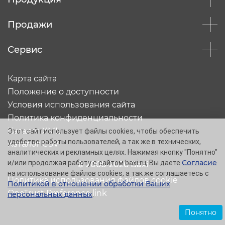
Продажи
Сервис
Карта сайта
Положение о доступности
Условия использования сайта
Политика конфиденциальности
Каталог XML
Этот сайт использует файлы cookies, чтобы обеспечить
удобство работы пользователей, а так же в технических,
Каталог CSV
аналитических и рекламных целях. Нажимая кнопку "Понятно"
Согласие
и/или продолжая работу с сайтом baxi.ru, Вы даете
© 2005-2026 Baxi
на использование файлов cookies, а так же соглашаетесь с
Политика использования файлов cookie
Политикой в отношении обработки Ваших
OneTrust Preference link
персональных данных
.
Понятно