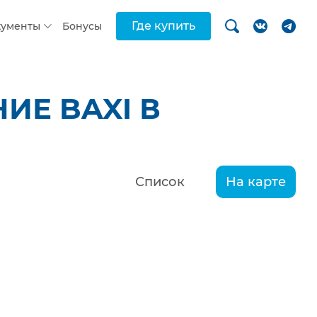
Где купить
кументы
Бонусы
ИЕ BAXI В
Список
На карте