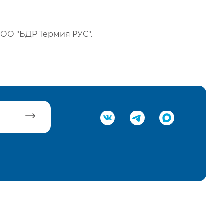
ОО "БДР Термия РУС".