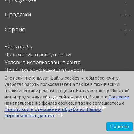
Продажи
Сервис
Карта сайта
Положение о доступности
Условия использования сайта
Политика конфиденциальности
Каталог XML
Этот сайт использует файлы cookies, чтобы обеспечить
удобство работы пользователей, а так же в технических,
Каталог CSV
аналитических и рекламных целях. Нажимая кнопку "Понятно"
Согласие
и/или продолжая работу с сайтом baxi.ru, Вы даете
© 2005-2026 Baxi
на использование файлов cookies, а так же соглашаетесь с
Политика использования файлов cookie
Политикой в отношении обработки Ваших
OneTrust Preference link
персональных данных
.
Понятно