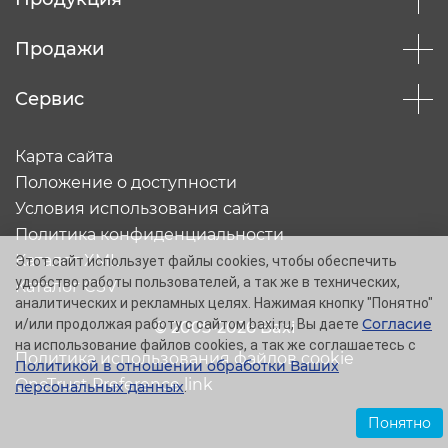
Продажи
Сервис
Карта сайта
Положение о доступности
Условия использования сайта
Политика конфиденциальности
Каталог XML
Этот сайт использует файлы cookies, чтобы обеспечить
удобство работы пользователей, а так же в технических,
Каталог CSV
аналитических и рекламных целях. Нажимая кнопку "Понятно"
Согласие
и/или продолжая работу с сайтом baxi.ru, Вы даете
© 2005-2026 Baxi
на использование файлов cookies, а так же соглашаетесь с
Политика использования файлов cookie
Политикой в отношении обработки Ваших
OneTrust Preference link
персональных данных
.
Понятно