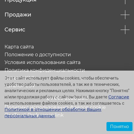
Продажи
Сервис
Карта сайта
Положение о доступности
Условия использования сайта
Политика конфиденциальности
Каталог XML
Этот сайт использует файлы cookies, чтобы обеспечить
удобство работы пользователей, а так же в технических,
Каталог CSV
аналитических и рекламных целях. Нажимая кнопку "Понятно"
Согласие
и/или продолжая работу с сайтом baxi.ru, Вы даете
© 2005-2026 Baxi
на использование файлов cookies, а так же соглашаетесь с
Политика использования файлов cookie
Политикой в отношении обработки Ваших
OneTrust Preference link
персональных данных
.
Понятно