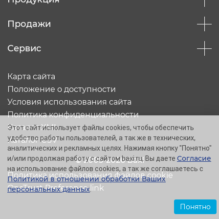
Продажи
Сервис
Карта сайта
Положение о доступности
Условия использования сайта
Политика конфиденциальности
Каталог XML
Этот сайт использует файлы cookies, чтобы обеспечить
удобство работы пользователей, а так же в технических,
Каталог CSV
аналитических и рекламных целях. Нажимая кнопку "Понятно"
Согласие
и/или продолжая работу с сайтом baxi.ru, Вы даете
© 2005-2026 Baxi
на использование файлов cookies, а так же соглашаетесь с
Политика использования файлов cookie
Политикой в отношении обработки Ваших
OneTrust Preference link
персональных данных
.
Понятно