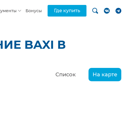
Где купить
кументы
Бонусы
ИЕ BAXI В
Список
На карте