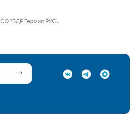
ОО "БДР Термия РУС".