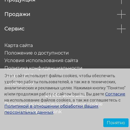
Продажи
Сервис
Карта сайта
Положение о доступности
Условия использования сайта
Политика конфиденциальности
Каталог XML
Этот сайт использует файлы cookies, чтобы обеспечить
удобство работы пользователей, а так же в технических,
Каталог CSV
аналитических и рекламных целях. Нажимая кнопку "Понятно"
Согласие
и/или продолжая работу с сайтом baxi.ru, Вы даете
© 2005-2026 Baxi
на использование файлов cookies, а так же соглашаетесь с
Политика использования файлов cookie
Политикой в отношении обработки Ваших
OneTrust Preference link
персональных данных
.
Понятно