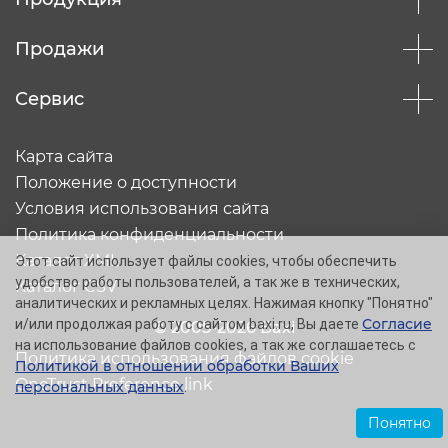
Продажи
Сервис
Карта сайта
Положение о доступности
Условия использования сайта
Политика конфиденциальности
Каталог XML
Этот сайт использует файлы cookies, чтобы обеспечить
удобство работы пользователей, а так же в технических,
Каталог CSV
аналитических и рекламных целях. Нажимая кнопку "Понятно"
Согласие
и/или продолжая работу с сайтом baxi.ru, Вы даете
© 2005-2026 Baxi
на использование файлов cookies, а так же соглашаетесь с
Политика использования файлов cookie
Политикой в отношении обработки Ваших
OneTrust Preference link
персональных данных
.
Понятно