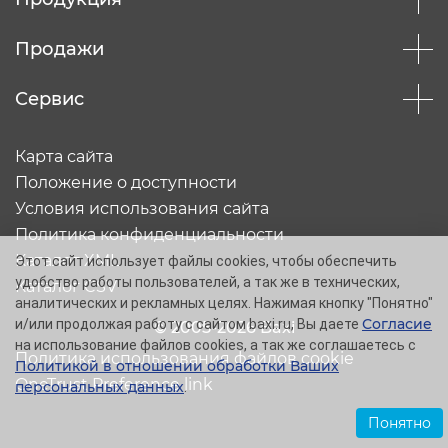
Продажи
Сервис
Карта сайта
Положение о доступности
Условия использования сайта
Политика конфиденциальности
Каталог XML
Этот сайт использует файлы cookies, чтобы обеспечить
удобство работы пользователей, а так же в технических,
Каталог CSV
аналитических и рекламных целях. Нажимая кнопку "Понятно"
Согласие
и/или продолжая работу с сайтом baxi.ru, Вы даете
© 2005-2026 Baxi
на использование файлов cookies, а так же соглашаетесь с
Политика использования файлов cookie
Политикой в отношении обработки Ваших
OneTrust Preference link
персональных данных
.
Понятно