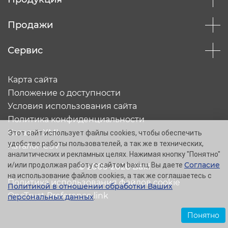
Продажи
Сервис
Карта сайта
Положение о доступности
Условия использования сайта
Политика конфиденциальности
Каталог XML
Этот сайт использует файлы cookies, чтобы обеспечить
удобство работы пользователей, а так же в технических,
Каталог CSV
аналитических и рекламных целях. Нажимая кнопку "Понятно"
Согласие
и/или продолжая работу с сайтом baxi.ru, Вы даете
© 2005-2026 Baxi
на использование файлов cookies, а так же соглашаетесь с
Политика использования файлов cookie
Политикой в отношении обработки Ваших
OneTrust Preference link
персональных данных
.
Понятно