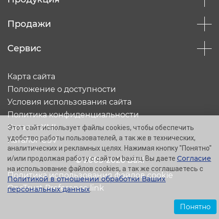
Продажи
Сервис
Карта сайта
Положение о доступности
Условия использования сайта
Политика конфиденциальности
Каталог XML
Этот сайт использует файлы cookies, чтобы обеспечить
удобство работы пользователей, а так же в технических,
Каталог CSV
аналитических и рекламных целях. Нажимая кнопку "Понятно"
Согласие
и/или продолжая работу с сайтом baxi.ru, Вы даете
© 2005-2026 Baxi
на использование файлов cookies, а так же соглашаетесь с
Политика использования файлов cookie
Политикой в отношении обработки Ваших
OneTrust Preference link
персональных данных
.
Понятно