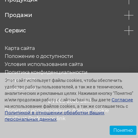
Продажи
Сервис
Карта сайта
Положение о доступности
Условия использования сайта
Политика конфиденциальности
Каталог XML
Этот сайт использует файлы cookies, чтобы обеспечить
удобство работы пользователей, а так же в технических,
Каталог CSV
аналитических и рекламных целях. Нажимая кнопку "Понятно"
Согласие
и/или продолжая работу с сайтом baxi.ru, Вы даете
© 2005-2026 Baxi
на использование файлов cookies, а так же соглашаетесь с
Политика использования файлов cookie
Политикой в отношении обработки Ваших
OneTrust Preference link
персональных данных
.
Понятно