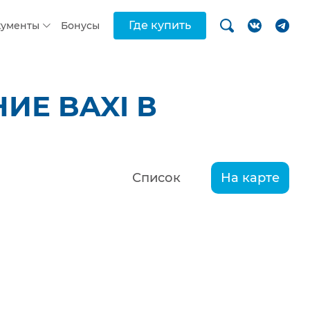
Где купить
кументы
Бонусы
ИЕ BAXI В
Список
На карте