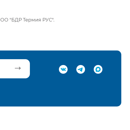
ОО "БДР Термия РУС".