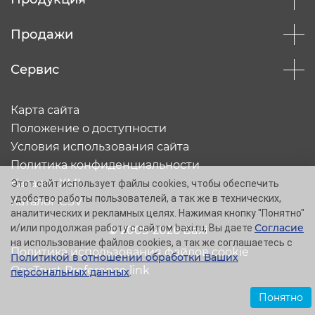
Продажи
Сервис
Карта сайта
Положение о доступности
Условия использования сайта
Политика конфиденциальности
Каталог XML
Этот сайт использует файлы cookies, чтобы обеспечить
удобство работы пользователей, а так же в технических,
Каталог CSV
аналитических и рекламных целях. Нажимая кнопку "Понятно"
Согласие
и/или продолжая работу с сайтом baxi.ru, Вы даете
© 2005-2026 Baxi
на использование файлов cookies, а так же соглашаетесь с
Политика использования файлов cookie
Политикой в отношении обработки Ваших
OneTrust Preference link
персональных данных
.
Понятно