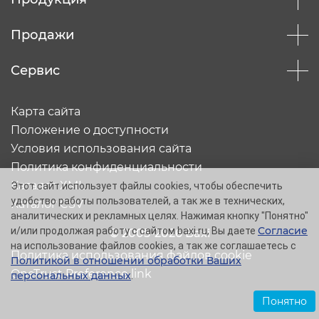
Продажи
Сервис
Карта сайта
Положение о доступности
Условия использования сайта
Политика конфиденциальности
Каталог XML
Этот сайт использует файлы cookies, чтобы обеспечить
удобство работы пользователей, а так же в технических,
Каталог CSV
аналитических и рекламных целях. Нажимая кнопку "Понятно"
Согласие
и/или продолжая работу с сайтом baxi.ru, Вы даете
© 2005-2026 Baxi
на использование файлов cookies, а так же соглашаетесь с
Политика использования файлов cookie
Политикой в отношении обработки Ваших
OneTrust Preference link
персональных данных
.
Понятно