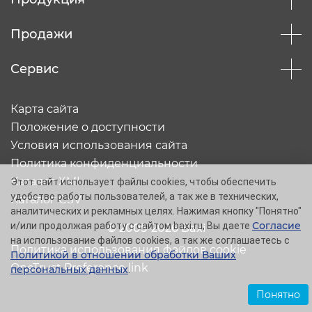
Продажи
Сервис
Карта сайта
Положение о доступности
Условия использования сайта
Политика конфиденциальности
Каталог XML
Этот сайт использует файлы cookies, чтобы обеспечить
удобство работы пользователей, а так же в технических,
Каталог CSV
аналитических и рекламных целях. Нажимая кнопку "Понятно"
Согласие
и/или продолжая работу с сайтом baxi.ru, Вы даете
© 2005-2026 Baxi
на использование файлов cookies, а так же соглашаетесь с
Политика использования файлов cookie
Политикой в отношении обработки Ваших
OneTrust Preference link
персональных данных
.
Понятно