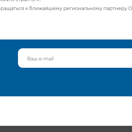
бращаться к ближайшему региональному партнеру О
Подтвердить e-mail
Отп