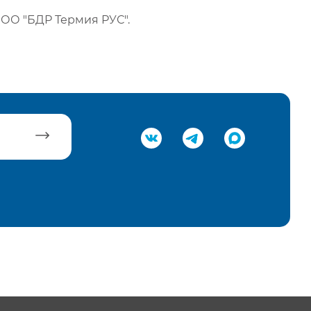
ОО "БДР Термия РУС".
равить