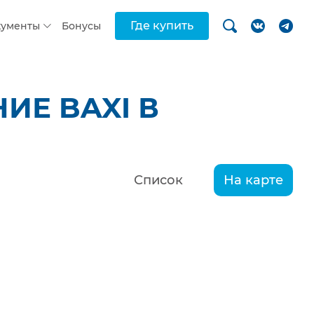
Где купить
кументы
Бонусы
ИЕ BAXI В
Список
На карте