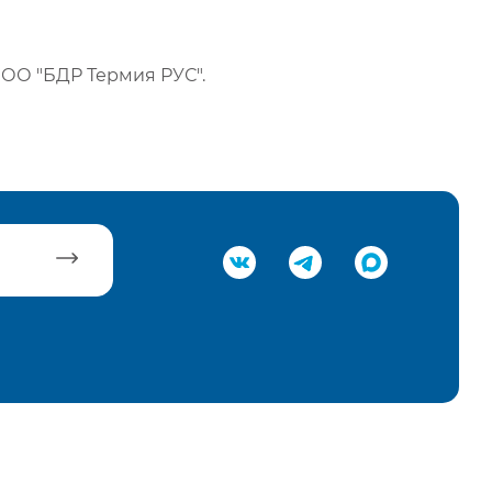
ОО "БДР Термия РУС".